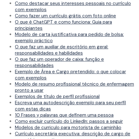
Como destacar seus interesses pessoais no currículo
com exemplos
Como fazer um currículo grátis com foto online
O que é ChatGPT e como funciona: Guia para
principiantes
Modelo de carta justificativa para pedido de bolsa:
exemplo práctico
O que faz um auxiliar de escritório em geral:
responsabilidades e habilidades
O que faz um operador de caixa: função e
responsabilidades
Exemplo de Área e Cargo pretendido: o que colocar
com exemplos
Modelo de resumo profissional técnico de enfermagem
pronto a usar
Exemplos de título de perfil profissional
Escreva uma autodescrição exemplo para seu perfil
com estas dicas
10 Frases y palavras que definem uma pessoa
Como excluir currículo do LinkedIn: passos a seguir
Modelos de curriculo para motorista de caminhão
Currículo secretária executiva: descrição de cargo de