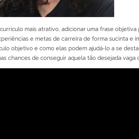
urrículo mais atrativo, adicionar uma frase objetiva
experiências e metas de carreira de forma sucinta e 
ículo objetivo e como elas podem ajudá-lo a se des
uas chances de conseguir aquela tão desejada vaga