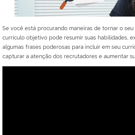
Se você está procurando maneiras de tornar o seu c
currículo objetivo pode resumir suas habilidades, 
algumas frases poderosas para incluir em seu curr
capturar a atenção dos recrutadores e aumentar s