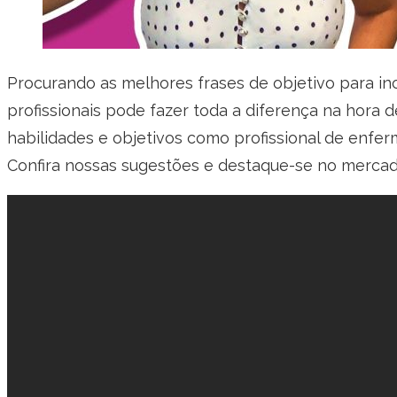
Procurando as melhores frases de objetivo para in
profissionais pode fazer toda a diferença na hora 
habilidades e objetivos como profissional de enfer
Confira nossas sugestões e destaque-se no mercad