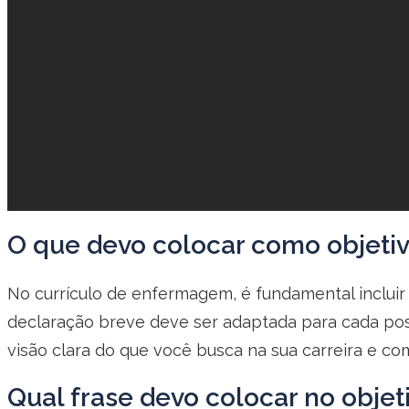
O que devo colocar como objeti
No currículo de enfermagem, é fundamental incluir 
declaração breve deve ser adaptada para cada pos
visão clara do que você busca na sua carreira e co
Qual frase devo colocar no objet