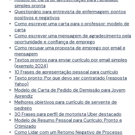
simples pronta
Questionário para entrevista de enfermagem: pontos
positivos e negativos
Como escrever uma carta para o professor: modelo de
carta
Como escrever uma mensagem de agradecimento pela
oportunidade e confiança de emprego
Como recusar uma proposta de emprego por email e
mensagem
Textos prontos para enviar currículo por email simples
(exemplo 2024)
10 Frases de apresentação pessoal para currículo
Texto pronto: Por que devo ser contratado (resposta
Yahoo)
Modelo de Carta de Pedido de Demissão para Jovem
Aprendiz
Melhores objetivos para currículo de servente de
pedreiro
30 Frases para perfil de motorista Uber destacado
Modelo de Resumo Pessoal para Currículo: Pronto e
Otimizado
Como Lidar com um Retorno Negativo de Processo