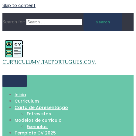
Skip to content
Search for:
CURRICULUMVITAEPORTUGUES.COM
Inicio
Curriculum
Carta de Apresentaçao
Entrevistas
Modelos de curriculo
Exemplos
Template CV 2025