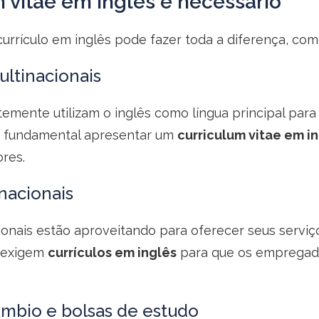
vitae em inglês é necessário
rrículo em inglês pode fazer toda a diferença, co
ltinacionais
ente utilizam o inglês como língua principal para 
é fundamental apresentar um
curriculum vitae em i
res.
nacionais
ionais estão aproveitando para oferecer seus servi
, exigem
currículos em inglês
para que os empregado
âmbio e bolsas de estudo