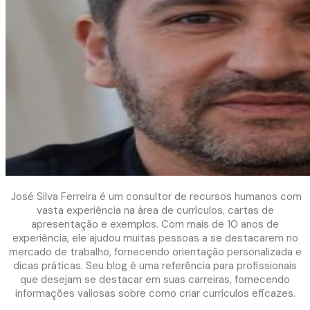
José Silva Ferreira é um consultor de recursos humanos com
vasta experiência na área de currículos, cartas de
apresentação e exemplos. Com mais de 10 anos de
experiência, ele ajudou muitas pessoas a se destacarem no
mercado de trabalho, fornecendo orientação personalizada e
dicas práticas. Seu blog é uma referência para profissionais
que desejam se destacar em suas carreiras, fornecendo
informações valiosas sobre como criar currículos eficazes.