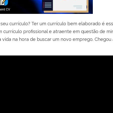
 seu currículo? Ter um currículo bem elaborado é es
m currículo profissional e atraente em questão de m
a sua vida na hora de buscar um novo emprego. Chego