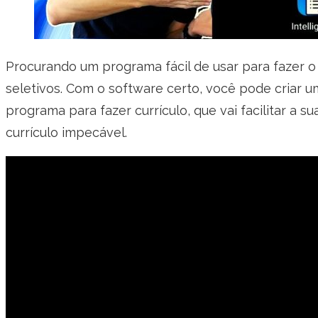
Procurando um programa fácil de usar para fazer o
seletivos. Com o software certo, você pode criar u
programa para fazer currículo, que vai facilitar 
currículo impecável.