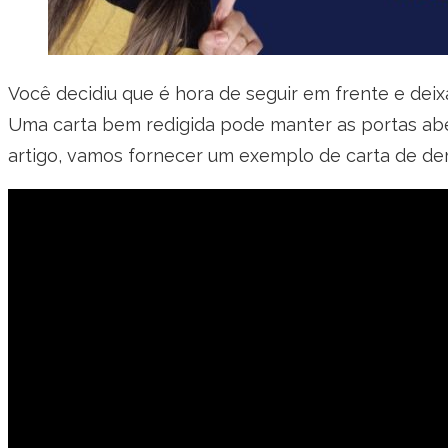
Você decidiu que é hora de seguir em frente e deix
Uma carta bem redigida pode manter as portas abe
artigo, vamos fornecer um exemplo de carta de demi