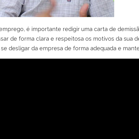
mprego, é importante redigir uma carta de demissã
sar de forma clara e respeitosa os motivos da sua d
se desligar da empresa de forma adequada e manter