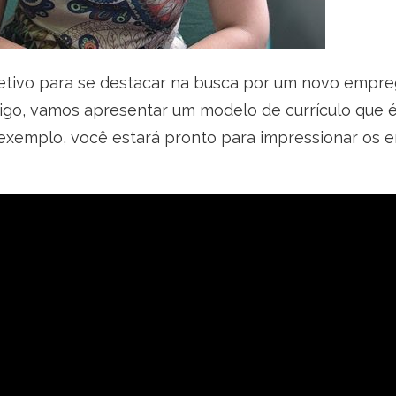
jetivo para se destacar na busca por um novo empr
igo, vamos apresentar um modelo de currículo que é
 exemplo, você estará pronto para impressionar os 