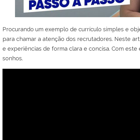
Procurando um exemplo de currículo simples e ob
para chamar a atenção dos recrutadores. Neste art
e experiências de forma clara e concisa. Com este
sonhos.