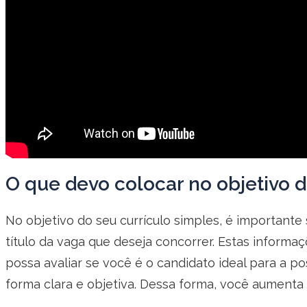
O que devo colocar no objetivo d
No objetivo do seu currículo simples, é important
título da vaga que deseja concorrer. Estas informa
possa avaliar se você é o candidato ideal para a p
forma clara e objetiva. Dessa forma, você aumenta