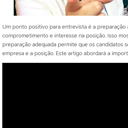
Um ponto positivo para entrevista é a preparação
comprometimento e interesse na posição. Isso most
preparação adequada permite que os candidatos s
empresa e a posição. Este artigo abordará a impor