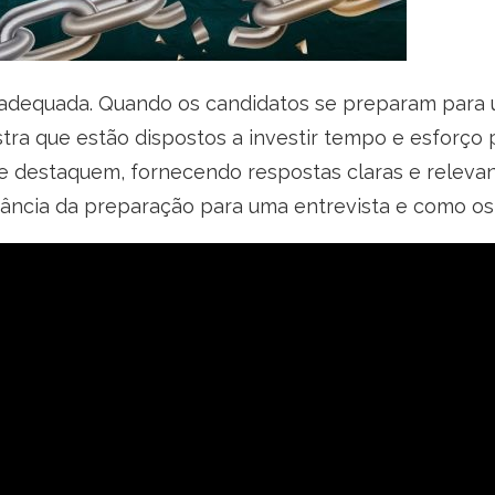
 adequada. Quando os candidatos se preparam para 
ra que estão dispostos a investir tempo e esforço p
e destaquem, fornecendo respostas claras e relev
tância da preparação para uma entrevista e como os