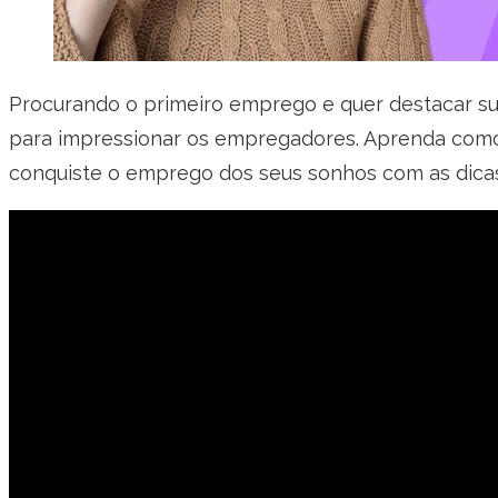
Procurando o primeiro emprego e quer destacar suas 
para impressionar os empregadores. Aprenda como d
conquiste o emprego dos seus sonhos com as dicas