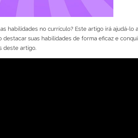
habilidades no currículo? Este artigo irá ajudá-lo a 
estacar suas habilidades de forma eficaz e conquis
 deste artigo.