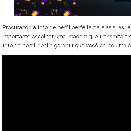
Procurando a foto de perfil perfeita para as suas re
importante escolher uma imagem que transmita a sua
foto de perfil ideal e garantir que você cause uma 