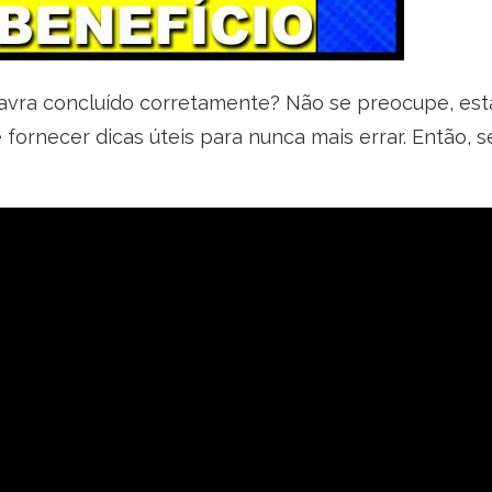
vra concluído corretamente? Não se preocupe, estam
e fornecer dicas úteis para nunca mais errar. Então, 