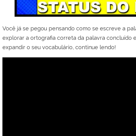
Você já se pegou pensando como se escreve a pala
explorar a ortografia correta da palavra concluído 
expandir o seu vocabulário, continue lendo!