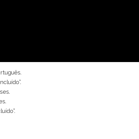
rtuguês.
ncluído”.
ses.
es.
luído”.