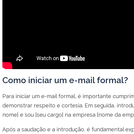
Como iniciar um e-mail formal?
Para iniciar um e-mail formal, é importante cumprim
demonstrar respeito e cortesia. Em seguida, intro
nome] e sou [seu cargo] na empresa [nome da empr
Após a saudação e a introdução, é fundamental exp