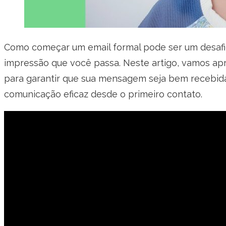
Como começar um email formal pode ser um desafio
impressão que você passa. Neste artigo, vamos ap
para garantir que sua mensagem seja bem recebida
comunicação eficaz desde o primeiro contato.