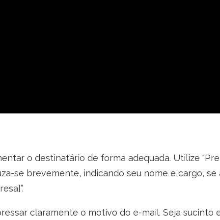
entar o destinatário de forma adequada. Utilize “Pre
duza-se brevemente, indicando seu nome e cargo, se 
esa]”.
ressar claramente o motivo do e-mail. Seja sucinto 