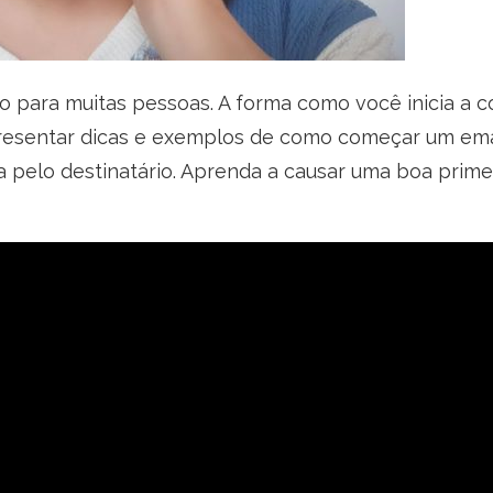
 para muitas pessoas. A forma como você inicia a c
resentar dicas e exemplos de como começar um email
 pelo destinatário. Aprenda a causar uma boa prime