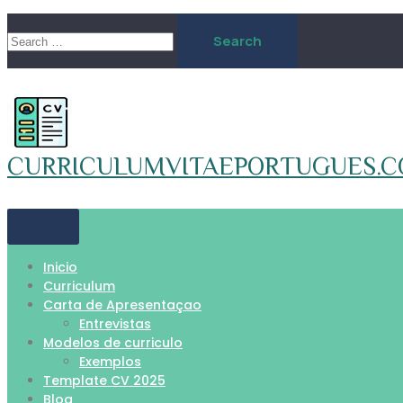
Skip
Search
to
for:
content
CURRICULUMVITAEPORTUGUES.
Inicio
Curriculum
Carta de Apresentaçao
Entrevistas
Modelos de curriculo
Exemplos
Template CV 2025
Blog