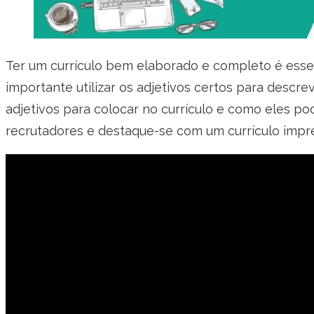
Ter um currículo bem elaborado e completo é essenc
importante utilizar os adjetivos certos para descr
adjetivos para colocar no currículo e como eles po
recrutadores e destaque-se com um currículo impr