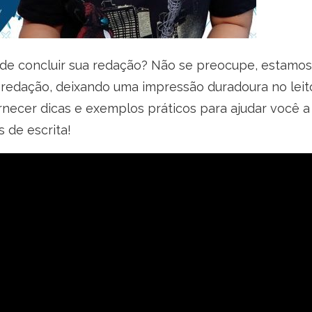
 de concluir sua redação? Não se preocupe, estamos 
a redação, deixando uma impressão duradoura no leito
necer dicas e exemplos práticos para ajudar você 
s de escrita!