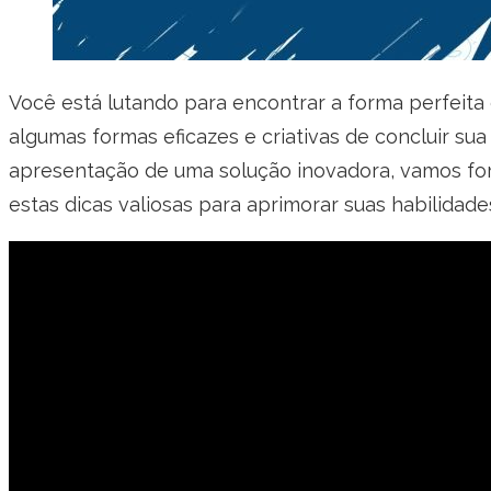
Você está lutando para encontrar a forma perfeita
algumas formas eficazes e criativas de concluir su
apresentação de uma solução inovadora, vamos for
estas dicas valiosas para aprimorar suas habilidade