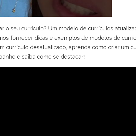
 o seu currículo? Um modelo de currículos atualiza
mos fornecer dicas e exemplos de modelos de curríc
currículo desatualizado, aprenda como criar um curr
mpanhe e saiba como se destacar!