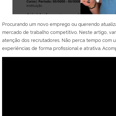
Procurando um novo emprego ou querendo atualizar
mercado de trabalho competitivo. Neste artigo, va
atenção dos recrutadores. Não perca tempo com um 
experiências de forma profissional e atrativa. Aco