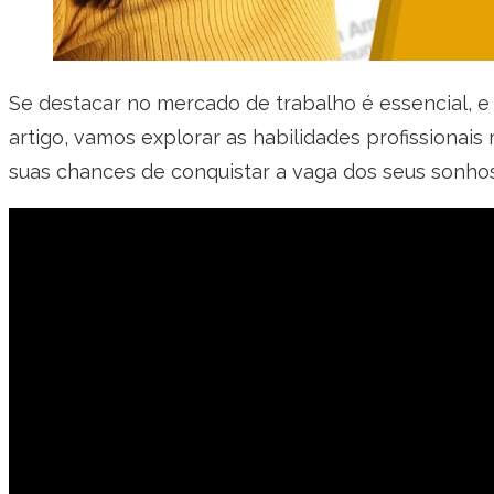
Se destacar no mercado de trabalho é essencial, e 
artigo, vamos explorar as habilidades profissionai
suas chances de conquistar a vaga dos seus sonhos