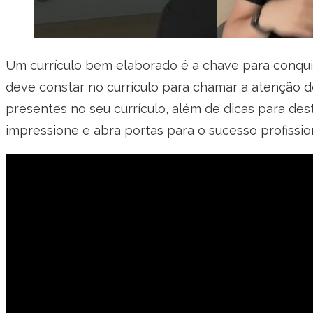
Um currículo bem elaborado é a chave para conqui
deve constar no currículo para chamar a atenção d
presentes no seu currículo, além de dicas para dest
impressione e abra portas para o sucesso profissio