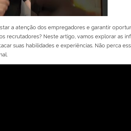
star a atenção dos empregadores e garantir oportun
os recrutadores? Neste artigo, vamos explorar as i
acar suas habilidades e experiências. Não perca essa
nal.