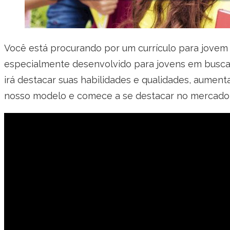
Você está procurando por um currículo para jovem 
especialmente desenvolvido para jovens em busca 
irá destacar suas habilidades e qualidades, aumen
nosso modelo e comece a se destacar no mercado 