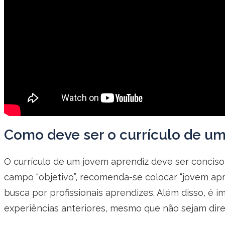
Como deve ser o currículo de um
O currículo de um jovem aprendiz deve ser conciso
campo “objetivo”, recomenda-se colocar “jovem apr
busca por profissionais aprendizes. Além disso, é
experiências anteriores, mesmo que não sejam dire