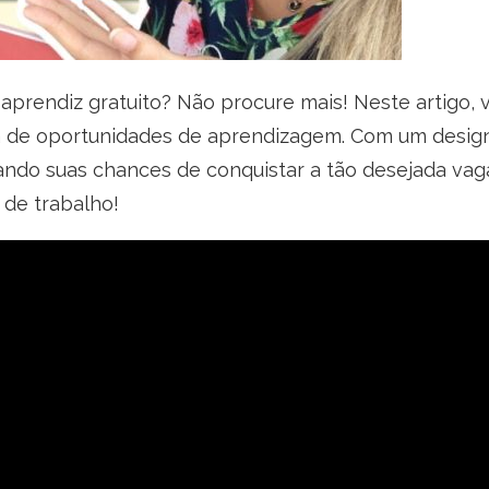
aprendiz gratuito? Não procure mais! Neste artigo,
de oportunidades de aprendizagem. Com um design l
tando suas chances de conquistar a tão desejada vag
de trabalho!