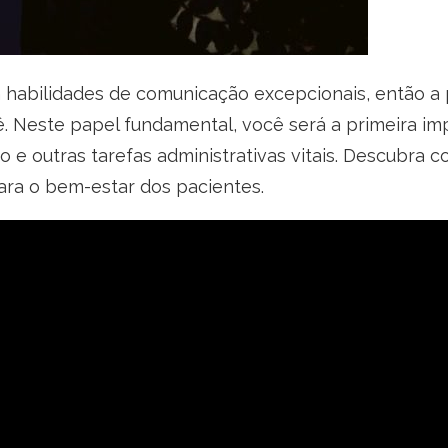
 habilidades de comunicação excepcionais, então a 
. Neste papel fundamental, você será a primeira im
e outras tarefas administrativas vitais. Descubra 
ara o bem-estar dos pacientes.