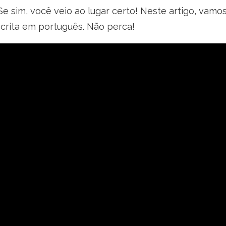
 sim, você veio ao lugar certo! Neste artigo, vamo
scrita em português. Não perca!