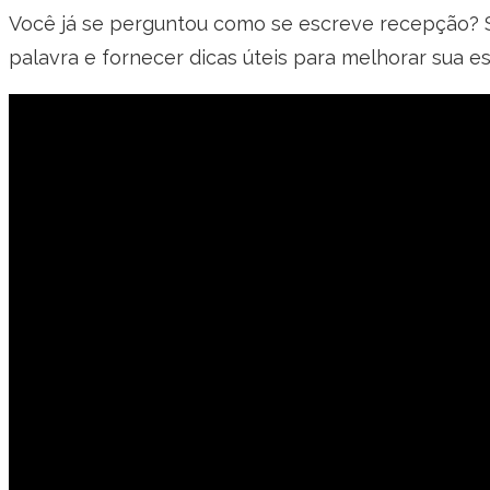
Você já se perguntou como se escreve recepção? Se
palavra e fornecer dicas úteis para melhorar sua e